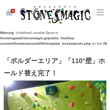
0
Warning
: Undefined variable $post in
/home/agweb/stonemagic.jp/public_html/wp-
content/themes/ascend/lib/template_hooks/posts.php
on line
26
「ボルダーエリア」「110°壁」ホ
ールド替え完了！