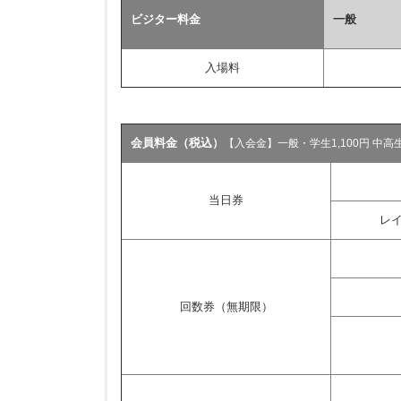
ビジター料金
一般
月〜金
土・日・祝
入場料
会員料金（税込）
【入会金】一般・学生1,100円 中高生
当日券
レイ
回数券（無期限）