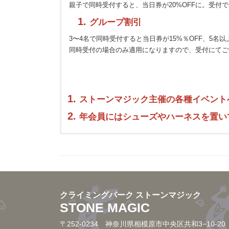
親子で同時受付すると、当日券が20%OFFに。受付
グループ割引
3〜4名で同時受付すると当日券が15%％OFF、5名以
同時受付の場合のみ適用になりますので、受付にてご
ストーンマジック主催の各種イベント
年会員にはシューズやハーネスを置い
マップ内をクリックしていただくと各エリアの様子を
一人でも遊べる？
一人で遊べるボルダリングはもちろんのこと、本邦初
初回来店時、ご予約なしで店内の注意事項・ルール説
クライミングパーク ストーンマジック
ルールはあるの？
STONE MAGIC
壁面には、ホールドと呼ばれるカラフルなでっぱりが
〒252-0234 神奈川県相模原市中央区共和3−10-20