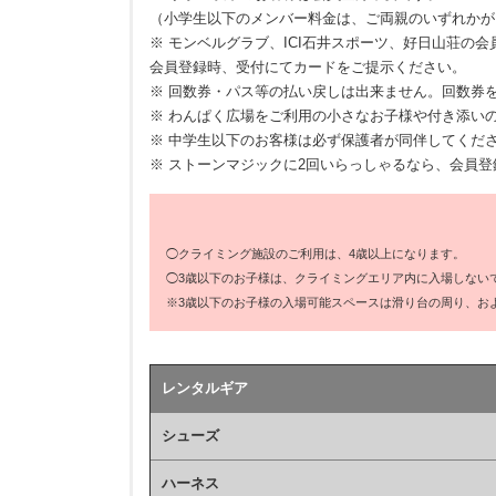
（小学生以下のメンバー料金は、ご両親のいずれかが
※ モンベルグラブ、ICI石井スポーツ、好日山荘の会
会員登録時、受付にてカードをご提示ください。
※ 回数券・パス等の払い戻しは出来ません。回数券
※ わんぱく広場をご利用の小さなお子様や付き添い
※ 中学生以下のお客様は必ず保護者が同伴してくだ
※ ストーンマジックに2回いらっしゃるなら、会員
◯クライミング施設のご利用は、4歳以上になります。
◯3歳以下のお子様は、クライミングエリア内に入場しない
※3歳以下のお子様の入場可能スペースは滑り台の周り、お
レンタルギア
シューズ
ハーネス