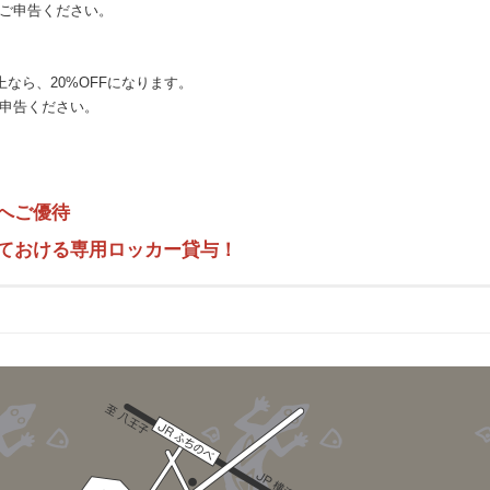
でご申告ください。
上なら、20%OFFになります。
申告ください。
さらにマンスリー会員・半年会員・イヤリー会員になると
へご優待
ておける専用ロッカー貸与！
ご覧いただけます。
公開のオートビレイも設置し、お一人様でも楽しんでいただけるよう随所に
明・設備のご利用方法をお教えしますので、お気軽ご来店ください。
無数に設置されています。登る時に掴んでよいホールドには、同じ色＆形の