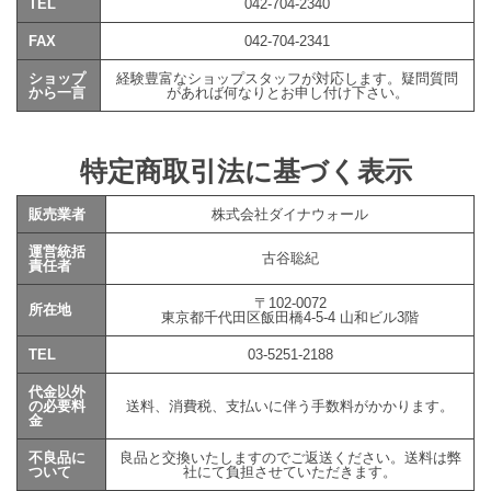
TEL
042-704-2340
FAX
042-704-2341
ショップ
経験豊富なショップスタッフが対応します。疑問質問
から一言
があれば何なりとお申し付け下さい。
特定商取引法に基づく表示
販売業者
株式会社ダイナウォール
運営統括
古谷聡紀
責任者
〒102-0072
所在地
東京都千代田区飯田橋4-5-4 山和ビル3階
TEL
03-5251-2188
代金以外
の必要料
送料、消費税、支払いに伴う手数料がかかります。
金
不良品に
良品と交換いたしますのでご返送ください。送料は弊
ついて
社にて負担させていただきます。