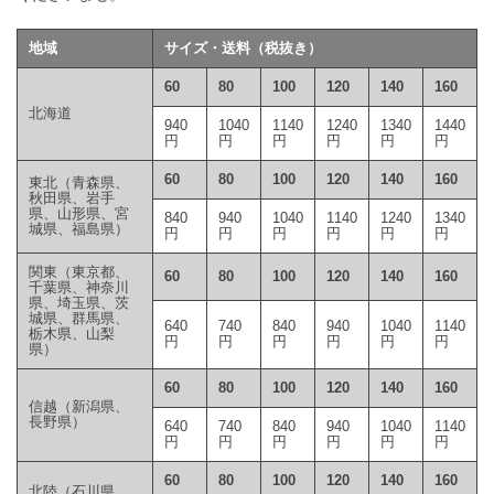
地域
サイズ・送料（税抜き）
60
80
100
120
140
160
北海道
940
1040
1140
1240
1340
1440
円
円
円
円
円
円
60
80
100
120
140
160
東北（青森県、
秋田県、岩手
県、山形県、宮
840
940
1040
1140
1240
1340
城県、福島県）
円
円
円
円
円
円
関東（東京都、
60
80
100
120
140
160
千葉県、神奈川
県、埼玉県、茨
城県、群馬県、
640
740
840
940
1040
1140
栃木県、山梨
円
円
円
円
円
円
県）
60
80
100
120
140
160
信越（新潟県、
長野県）
640
740
840
940
1040
1140
円
円
円
円
円
円
60
80
100
120
140
160
北陸（石川県、